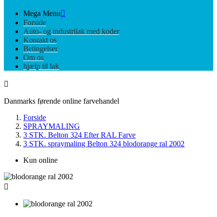
Mega Menu

Forside
Auto- og industrilak med koder
Kontakt os
Betingelser
Om os
hjælp til lak

Danmarks førende online farvehandel
Forside
SPRAYMALING
3 STK. Belton 324 Efter RAL Farve
3 STK. spraymaling Belton 324 blodorange ral 2002
Kun online
