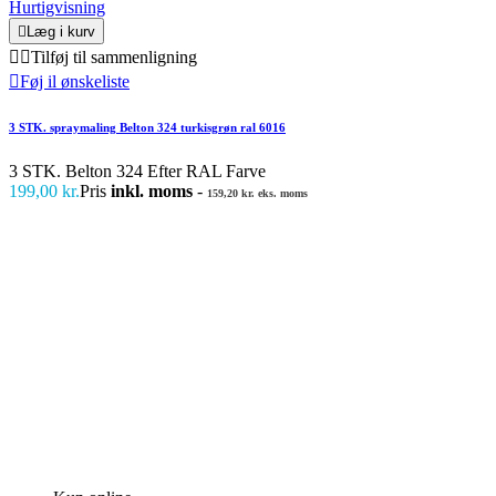
Hurtigvisning

Læg i kurv


Tilføj til sammenligning

Føj il ønskeliste
3 STK. spraymaling Belton 324 turkisgrøn ral 6016
3 STK. Belton 324 Efter RAL Farve
199,00 kr.
Pris
inkl. moms
-
159,20 kr. eks. moms