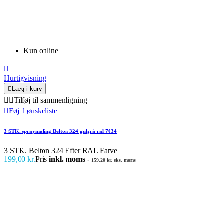
Kun online

Hurtigvisning

Læg i kurv


Tilføj til sammenligning

Føj il ønskeliste
3 STK. spraymaling Belton 324 gulgrå ral 7034
3 STK. Belton 324 Efter RAL Farve
199,00 kr.
Pris
inkl. moms
-
159,20 kr. eks. moms