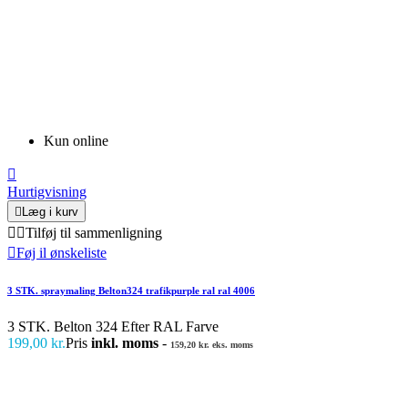
Kun online

Hurtigvisning

Læg i kurv


Tilføj til sammenligning

Føj il ønskeliste
3 STK. spraymaling Belton324 trafikpurple ral ral 4006
3 STK. Belton 324 Efter RAL Farve
199,00 kr.
Pris
inkl. moms
-
159,20 kr. eks. moms