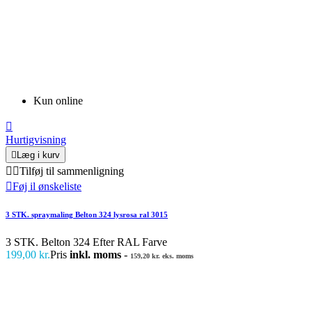
Kun online

Hurtigvisning

Læg i kurv


Tilføj til sammenligning

Føj il ønskeliste
3 STK. spraymaling Belton 324 lysrosa ral 3015
3 STK. Belton 324 Efter RAL Farve
199,00 kr.
Pris
inkl. moms
-
159,20 kr. eks. moms