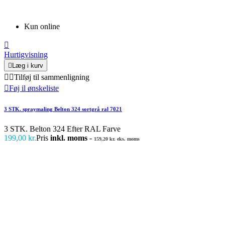
Kun online

Hurtigvisning

Læg i kurv


Tilføj til sammenligning

Føj il ønskeliste
3 STK. spraymaling Belton 324 sortgrå ral 7021
3 STK. Belton 324 Efter RAL Farve
199,00 kr.
Pris
inkl. moms
-
159,20 kr. eks. moms