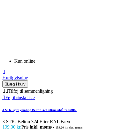
Kun online

Hurtigvisning

Læg i kurv


Tilføj til sammenligning

Føj il ønskeliste
3 STK. spraymaling Belton 324 ultmariblå ral 5002
3 STK. Belton 324 Efter RAL Farve
199,00 kr.
Pris
inkl. moms
-
159,20 kr. eks. moms