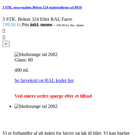
3 STK. spraymaling Belton 324 mahognibrun ral 8016
3 STK. Belton 324 Efter RAL Farve
199,00 kr.
Pris
inkl. moms
-
159,20 kr. eks. moms


×
Glans: 80
400 ml.
Se farvekort og RAL koder her
Ved større ordre spørge efter et tilbud
Vi er forhandler af alt inden for farver og lak til biler. Vi kan hjælpe