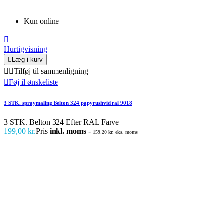
Kun online

Hurtigvisning

Læg i kurv


Tilføj til sammenligning

Føj il ønskeliste
3 STK. spraymaling Belton 324 papyrushvid ral 9018
3 STK. Belton 324 Efter RAL Farve
199,00 kr.
Pris
inkl. moms
-
159,20 kr. eks. moms