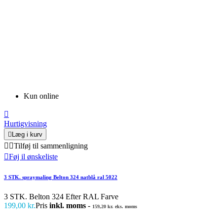
Kun online

Hurtigvisning

Læg i kurv


Tilføj til sammenligning

Føj il ønskeliste
3 STK. spraymaling Belton 324 natblå ral 5022
3 STK. Belton 324 Efter RAL Farve
199,00 kr.
Pris
inkl. moms
-
159,20 kr. eks. moms