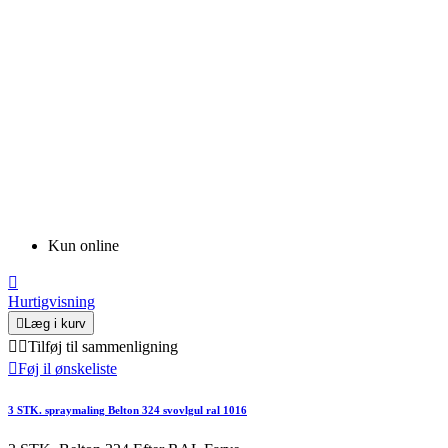
Kun online

Hurtigvisning

Læg i kurv


Tilføj til sammenligning

Føj il ønskeliste
3 STK. spraymaling Belton 324 svovlgul ral 1016