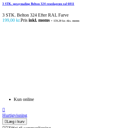
3 STK. spraymaling Belton 324 resedagrøn ral 6011
3 STK. Belton 324 Efter RAL Farve
199,00 kr.
Pris
inkl. moms
-
159,20 kr. eks. moms
Kun online

Hurtigvisning

Læg i kurv