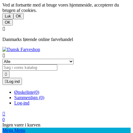
Ved at fortsætte med at bruge vores hjemmeside, accepterer du
brugen af cookies.
Luk
OK
OK

Danmarks førende online farvehandel



Log ind
Ønskeliste
(
0
)
Sammenlign
(0)
Log-ind

0
Ingen varer i kurven
Mega Menu