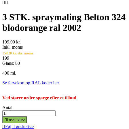


3 STK. spraymaling Belton 324
blodorange ral 2002
199,00 kr.
Inkl. moms
159,20 kr. eks. moms
199
Glans: 80
400 ml.
Se farvekort og RAL koder her
Ved større ordre spørge efter et tilbud
Antal

Læg i kurv

Føj il ønskeliste