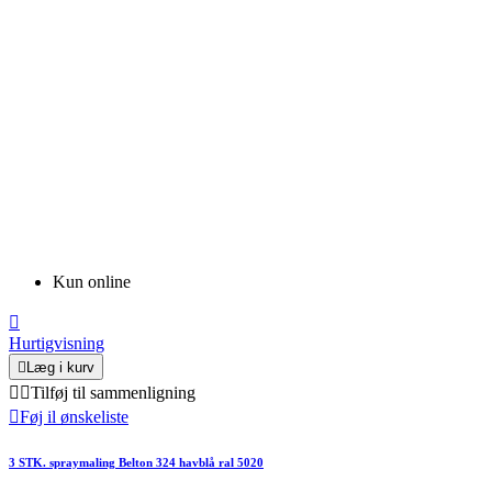
Kun online

Hurtigvisning

Læg i kurv


Tilføj til sammenligning

Føj il ønskeliste
3 STK. spraymaling Belton 324 havblå ral 5020