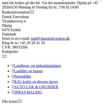
med lak koden på din bil. Via din nummerplader. Hjælp på +45
20264150 Mandag til Onsdag fra kl. 7:00 til 14:00
Butiksinformation


Dansk Farveshop
Thomhavevej 4
Mjang
6470 Sydals
Danmark
Send os en e-mail:
mail@danskfarveshop.dk
Ring til os:
+45 20 26 41 50
Kategorier



Landbrug- og industrimaskiner

Lastbiler og busser

Personbiler

RAL koder og diverse farver

AUTO LAK & GRUNDER

SPRAYMALING
Din konto

