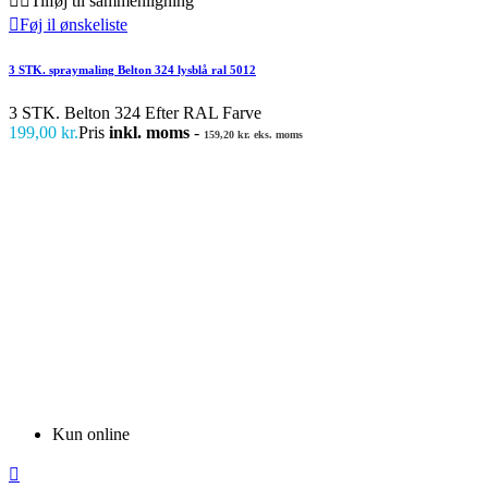


Tilføj til sammenligning

Føj il ønskeliste
3 STK. spraymaling Belton 324 lysblå ral 5012
3 STK. Belton 324 Efter RAL Farve
199,00 kr.
Pris
inkl. moms
-
159,20 kr. eks. moms
Kun online
