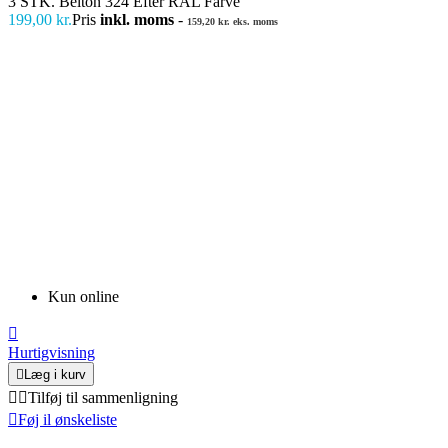
3 STK. Belton 324 Efter RAL Farve
199,00 kr.
Pris
inkl. moms
-
159,20 kr. eks. moms
Kun online

Hurtigvisning

Læg i kurv


Tilføj til sammenligning

Føj il ønskeliste