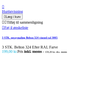

Hurtigvisning

Læg i kurv


Tilføj til sammenligning

Føj il ønskeliste
3 STK. spraymaling Belton 324 vinrød ral 3005
3 STK. Belton 324 Efter RAL Farve
199,00 kr.
Pris
inkl. moms
-
159,20 kr. eks. moms