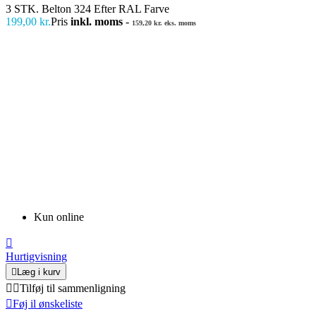
3 STK. Belton 324 Efter RAL Farve
199,00 kr.
Pris
inkl. moms
-
159,20 kr. eks. moms
Kun online

Hurtigvisning

Læg i kurv


Tilføj til sammenligning

Føj il ønskeliste