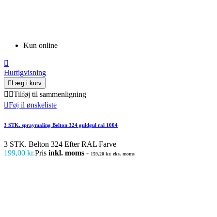
Kun online

Hurtigvisning

Læg i kurv


Tilføj til sammenligning

Føj il ønskeliste
3 STK. spraymaling Belton 324 guldgul ral 1004
3 STK. Belton 324 Efter RAL Farve
199,00 kr.
Pris
inkl. moms
-
159,20 kr. eks. moms