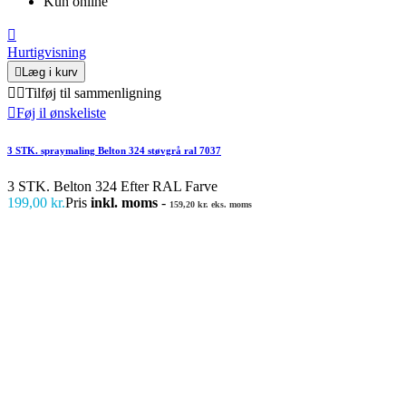
Kun online

Hurtigvisning

Læg i kurv


Tilføj til sammenligning

Føj il ønskeliste
3 STK. spraymaling Belton 324 støvgrå ral 7037
3 STK. Belton 324 Efter RAL Farve
199,00 kr.
Pris
inkl. moms
-
159,20 kr. eks. moms