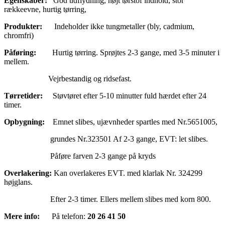
Egenskaber:
God udflydning, højt tørstof indhold, stor
rækkeevne, hurtig tørring,
Produkter:
Indeholder ikke tungmetaller (bly, cadmium,
chromfri)
Påføring:
Hurtig tørring. Sprøjtes 2-3 gange, med 3-5 minuter i
mellem.
Vejrbestandig og ridsefast.
Tørretider:
Støvtøret efter 5-10 minutter fuld hærdet efter 24
timer.
Opbygning:
Emnet slibes, ujævnheder spartles med Nr.5651005,
grundes Nr.323501 Af 2-3 gange, EVT: let slibes.
Påføre farven 2-3 gange på kryds
Overlakering:
Kan overlakeres EVT. med klarlak Nr. 324299
højglans.
Efter 2-3 timer. Ellers mellem slibes med korn 800.
Mere info:
På telefon:
20 26 41 50