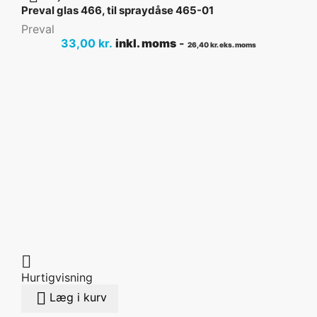
Preval glas 466, til spraydåse 465-01
Preval
Pris
33,00 kr.
inkl. moms
-
26,40 kr. eks. moms

Hurtigvisning

Læg i kurv