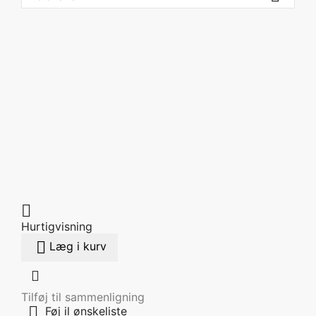

Hurtigvisning

Læg i kurv

Tilføj til sammenligning

Føj il ønskeliste