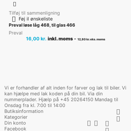

Tilføj til sammenligning

Føj il ønskeliste
Preval løse låg 468, til glas 466
Preval
Pris
16,00 kr.
inkl. moms
-
12,80 kr. eks. moms
Vi er forhandler af alt inden for farver og lak til biler. Vi
kan hjælpe med lak koden på din bil. Via din
nummerplader. Hjælp på +45 20264150 Mandag til
Onsdag fra kl. 7:00 til 14:00
Butiksinformation

Kategorier



Din konto

Facebook
