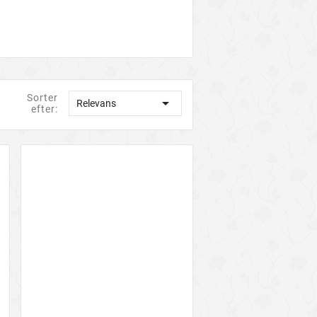
Sorter

Relevans
efter: