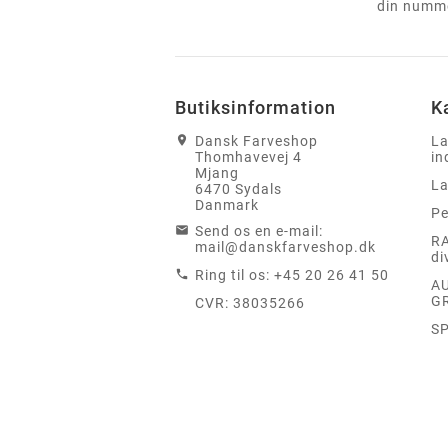
din numme
Butiksinformation
K
Dansk Farveshop
La
Thomhavevej 4
in
Mjang
La
6470 Sydals
Danmark
Pe
Send os en e-mail:
RA
mail@danskfarveshop.dk
di
Ring til os:
+45 20 26 41 50
A
G
S