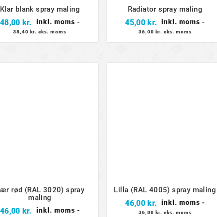
Klar blank spray maling
Radiator spray maling
Pris
Pris
48,00 kr.
45,00 kr.
inkl. moms
-
inkl. moms
-
38,40 kr. eks. moms
36,00 kr. eks. moms
ær rød (RAL 3020) spray
Lilla (RAL 4005) spray maling
maling
Pris
46,00 kr.
inkl. moms
-
Pris
46,00 kr.
inkl. moms
-
36,80 kr. eks. moms