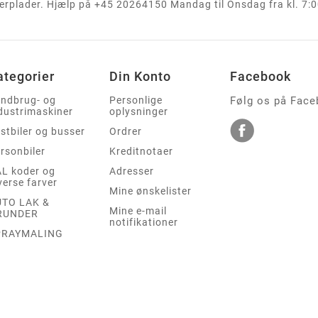
rplader. Hjælp på +45 20264150 Mandag til Onsdag fra kl. 7:00
ategorier
Din Konto
Facebook
ndbrug- og
Personlige
Følg os på Fac
dustrimaskiner
oplysninger
stbiler og busser
Ordrer
rsonbiler
Kreditnotaer
L koder og
Adresser
verse farver
Mine ønskelister
UTO LAK &
Mine e-mail
RUNDER
notifikationer
PRAYMALING