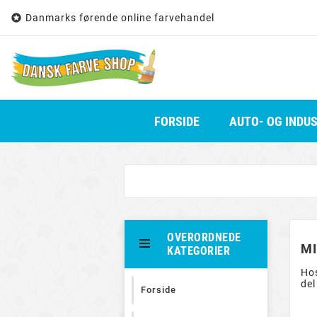

Danmarks førende online farvehandel
FORSIDE
AUTO- OG INDU
OVERORDNEDE
MI
KATEGORIER
Hos
del
Forside