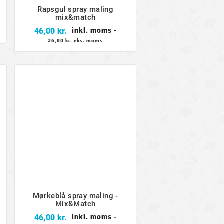
Rapsgul spray maling
mix&match
Pris
46,00 kr.
inkl. moms
-
36,80 kr. eks. moms
Mørkeblå spray maling -
Mix&Match
Pris
46,00 kr.
inkl. moms
-