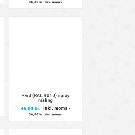
36,80 kr. eks. moms
Hvid (RAL 9010) spray
maling
Pris
46,00 kr.
inkl. moms
-
36,80 kr. eks. moms