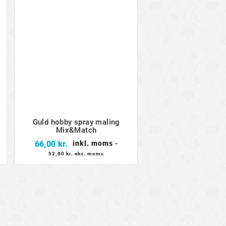
Guld hobby spray maling
Mix&Match
Pris
66,00 kr.
inkl. moms
-
52,80 kr. eks. moms