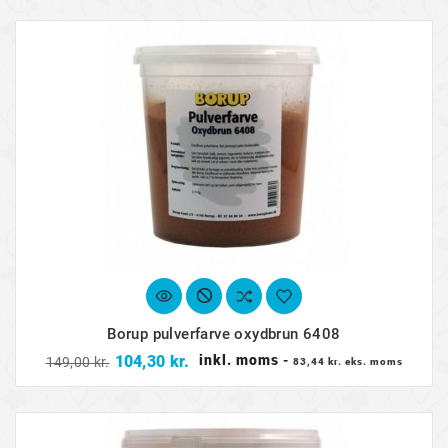
Borup pulverfarve oxydbrun 6408
Normalpris
Pris
104,30 kr.
inkl. moms
-
149,00 kr.
83,44 kr. eks. moms