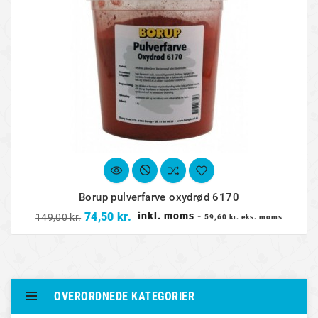
Borup pulverfarve oxydrød 6170
Normalpris
Pris
74,50 kr.
inkl. moms
-
149,00 kr.
59,60 kr. eks. moms
OVERORDNEDE KATEGORIER