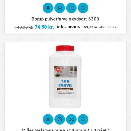
Borup pulverfarve oxydsort 6308
Normalpris
Pris
74,50 kr.
inkl. moms
-
149,00 kr.
59,60 kr. eks. moms
Miller tørfarve umbra 750 gram ( Ud gået )