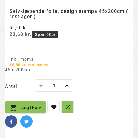
Selvklæbende folie, design stampa 45x200cm (
restlager )
59,00 kr.
23,60 kr.
Spar 60%
Inkl. moms
18,88 kr. eks. moms
45 x 200cm
Antal



Læg I Kurv