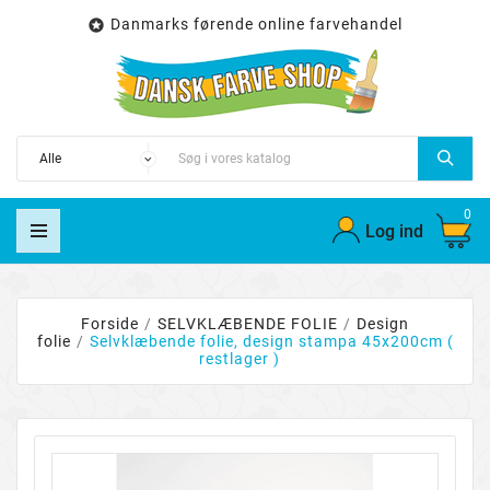
Danmarks førende online farvehandel

0
Log ind
Forside
SELVKLÆBENDE FOLIE
Design
folie
Selvklæbende folie, design stampa 45x200cm (
restlager )