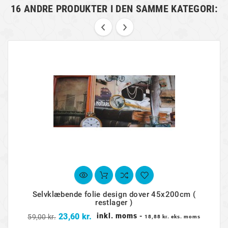
16 ANDRE PRODUKTER I DEN SAMME KATEGORI:
Selvklæbende folie design dover 45x200cm (
restlager )
Normalpris
Pris
23,60 kr.
inkl. moms
-
59,00 kr.
18,88 kr. eks. moms