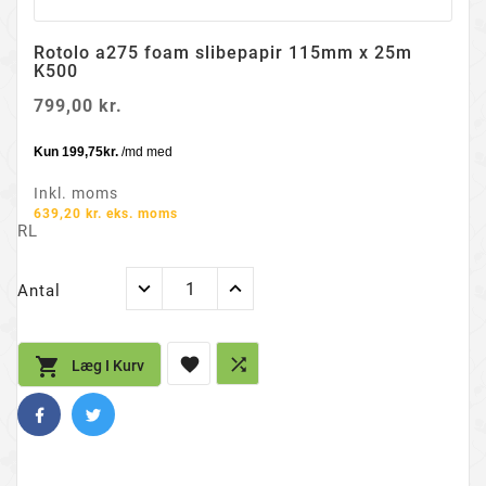
Rotolo a275 foam slibepapir 115mm x 25m
K500
799,00 kr.
Inkl. moms
639,20 kr. eks. moms
RL
Antal



Læg I Kurv