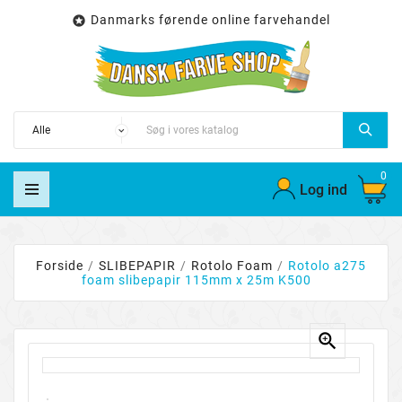
Danmarks førende online farvehandel

0
Log ind
Forside
SLIBEPAPIR
Rotolo Foam
Rotolo a275
foam slibepapir 115mm x 25m K500
