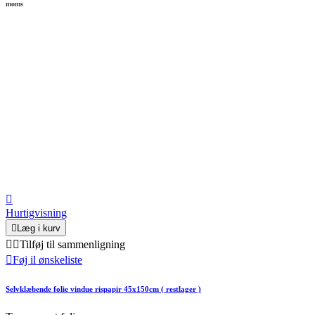
moms

Hurtigvisning

Læg i kurv


Tilføj til sammenligning

Føj il ønskeliste
Selvklæbende folie vindue rispapir 45x150cm ( restlager )