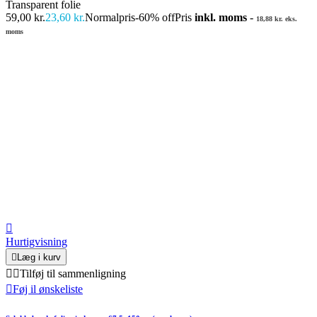
Transparent folie
59,00 kr.
23,60 kr.
Normalpris
-60% off
Pris
inkl. moms
-
18,88 kr. eks.
moms

Hurtigvisning

Læg i kurv


Tilføj til sammenligning

Føj il ønskeliste