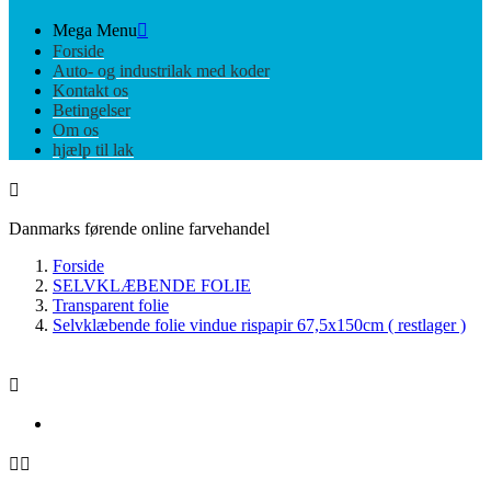
Mega Menu

Forside
Auto- og industrilak med koder
Kontakt os
Betingelser
Om os
hjælp til lak

Danmarks førende online farvehandel
Forside
SELVKLÆBENDE FOLIE
Transparent folie
Selvklæbende folie vindue rispapir 67,5x150cm ( restlager )


