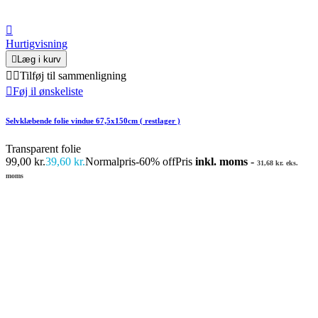

Hurtigvisning

Læg i kurv


Tilføj til sammenligning

Føj il ønskeliste
Selvklæbende folie vindue 67,5x150cm ( restlager )
Transparent folie
99,00 kr.
39,60 kr.
Normalpris
-60% off
Pris
inkl. moms
-
31,68 kr. eks.
moms