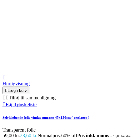

Hurtigvisning

Læg i kurv


Tilføj til sammenligning

Føj il ønskeliste
Selvklæbende folie vindue murano 45x150cm ( restlager )
Transparent folie
59,00 kr.
23,60 kr.
Normalpris
-60% off
Pris
inkl. moms
-
18,88 kr. eks.