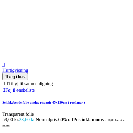

Hurtigvisning

Læg i kurv


Tilføj til sammenligning

Føj il ønskeliste
Selvklæbende folie vindue rispapir 45x150cm ( restlager )
Transparent folie
59,00 kr.
23,60 kr.
Normalpris
-60% off
Pris
inkl. moms
-
18,88 kr. eks.
moms