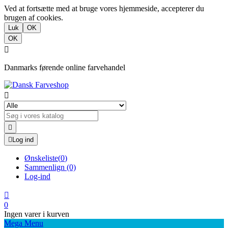
Ved at fortsætte med at bruge vores hjemmeside, accepterer du
brugen af cookies.
Luk
OK
OK

Danmarks førende online farvehandel



Log ind
Ønskeliste
(
0
)
Sammenlign
(0)
Log-ind

0
Ingen varer i kurven
Mega Menu