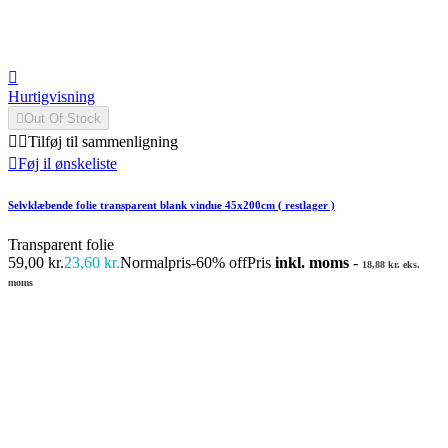

Hurtigvisning

Out Of Stock


Tilføj til sammenligning

Føj il ønskeliste
Selvklæbende folie transparent blank vindue 45x200cm ( restlager )
Transparent folie
59,00 kr.
23,60 kr.
Normalpris
-60% off
Pris
inkl. moms
-
18,88 kr. eks.
moms