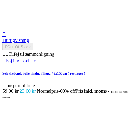

Hurtigvisning

Out Of Stock


Tilføj til sammenligning

Føj il ønskeliste
Selvklæbende folie vindue filippa 45x150cm ( restlager )
Transparent folie
59,00 kr.
23,60 kr.
Normalpris
-60% off
Pris
inkl. moms
-
18,88 kr. eks.
moms