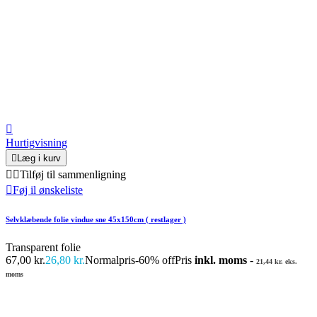

Hurtigvisning

Læg i kurv


Tilføj til sammenligning

Føj il ønskeliste
Selvklæbende folie vindue sne 45x150cm ( restlager )
Transparent folie
67,00 kr.
26,80 kr.
Normalpris
-60% off
Pris
inkl. moms
-
21,44 kr. eks.
moms