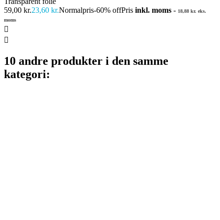
Transparent folie
59,00 kr.
23,60 kr.
Normalpris
-60% off
Pris
inkl. moms
-
18,88 kr. eks.
moms


10 andre produkter i den samme
kategori: