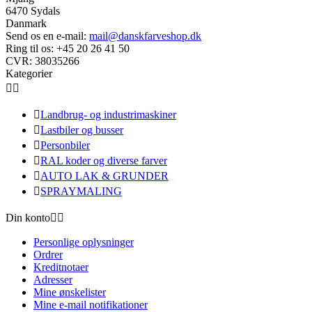
6470 Sydals
Danmark
Send os en e-mail:
mail@danskfarveshop.dk
Ring til os:
+45 20 26 41 50
Kategorier



Landbrug- og industrimaskiner

Lastbiler og busser

Personbiler

RAL koder og diverse farver

AUTO LAK & GRUNDER

SPRAYMALING
Din konto


Personlige oplysninger
Ordrer
Kreditnotaer
Adresser
Mine ønskelister
Mine e-mail notifikationer