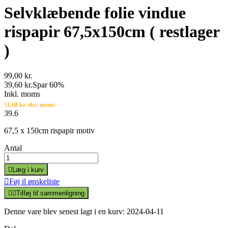
Selvklæbende folie vindue
rispapir 67,5x150cm ( restlager
)
99,00 kr.
39,60 kr.
Spar 60%
Inkl. moms
31,68 kr. eks. moms
39.6
67,5 x 150cm rispapir motiv
Antal

Læg i kurv

Føj il ønskeliste


Tilføj til sammenligning
Denne vare blev senest lagt i en kurv: 2024-04-11