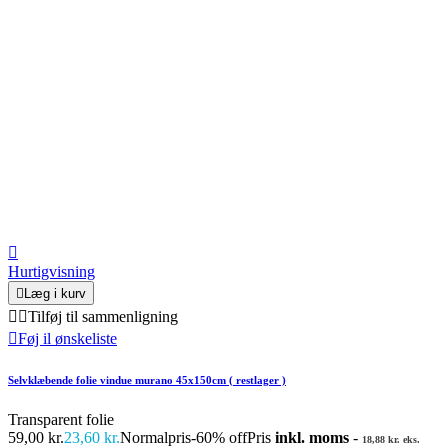

Hurtigvisning

Læg i kurv


Tilføj til sammenligning

Føj il ønskeliste
Selvklæbende folie vindue murano 45x150cm ( restlager )
Transparent folie
59,00 kr.
23,60 kr.
Normalpris
-60% off
Pris
inkl. moms
-
18,88 kr. eks.