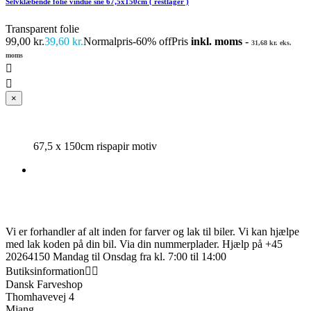
Selvklæbende folie vindue sne 67,5x150cm ( restlager )
Transparent folie
99,00 kr.
39,60 kr.
Normalpris
-60% off
Pris
inkl. moms
-
31,68 kr. eks.
moms


×
67,5 x 150cm rispapir motiv
Vi er forhandler af alt inden for farver og lak til biler. Vi kan hjælpe
med lak koden på din bil. Via din nummerplader. Hjælp på +45
20264150 Mandag til Onsdag fra kl. 7:00 til 14:00
Butiksinformation


Dansk Farveshop
Thomhavevej 4
Mjang