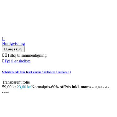

Hurtigvisning

Læg i kurv


Tilføj til sammenligning

Føj il ønskeliste
Selvklæbende folie frost vindue 45x150cm ( restlager )
Transparent folie
59,00 kr.
23,60 kr.
Normalpris
-60% off
Pris
inkl. moms
-
18,88 kr. eks.
moms