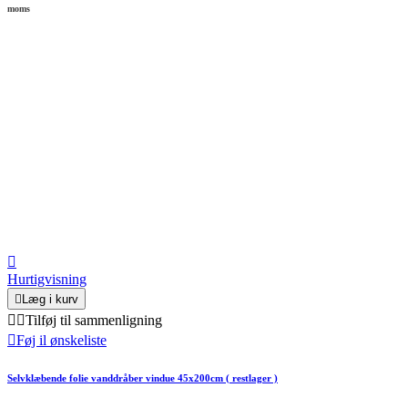
moms

Hurtigvisning

Læg i kurv


Tilføj til sammenligning

Føj il ønskeliste
Selvklæbende folie vanddråber vindue 45x200cm ( restlager )