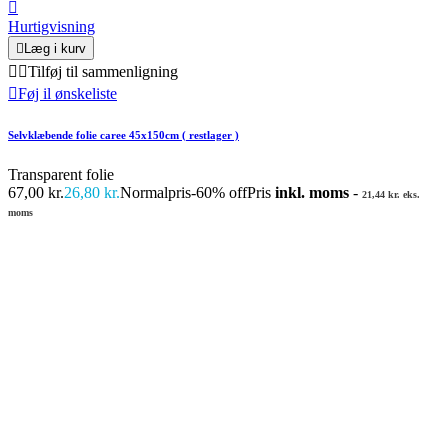

Hurtigvisning

Læg i kurv


Tilføj til sammenligning

Føj il ønskeliste
Selvklæbende folie caree 45x150cm ( restlager )
Transparent folie
67,00 kr.
26,80 kr.
Normalpris
-60% off
Pris
inkl. moms
-
21,44 kr. eks.
moms