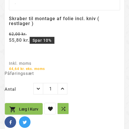
Skraber til montage af folie incl. kniv (
restlager )
62,00 kr.
55,80 kr.
Spar 10%
Inkl. moms
44,64 kr. eks. moms
Påføringssæt
Antal



Læg I Kurv