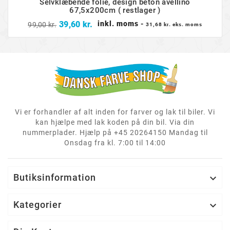
Selvklæbende folie, design beton avellino
67,5x200cm ( restlager )
Normalpris
Pris
39,60 kr.
inkl. moms
-
99,00 kr.
31,68 kr. eks. moms
Vi er forhandler af alt inden for farver og lak til biler. Vi
kan hjælpe med lak koden på din bil. Via din
nummerplader. Hjælp på +45 20264150 Mandag til
Onsdag fra kl. 7:00 til 14:00
Butiksinformation

Kategorier
