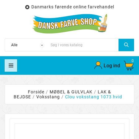
Danmarks førende online farvehandel

0
Log ind
Forside
MØBEL & GULVLAK
LAK &
BEJDSE
Voksstang
Clou voksstang 1073 hvid