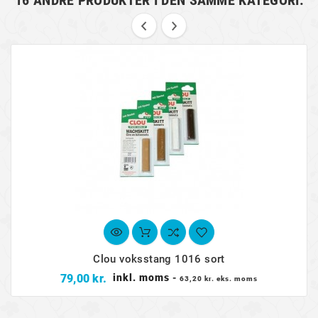
16 ANDRE PRODUKTER I DEN SAMME KATEGORI:
Clou voksstang 1016 sort
Pris
79,00 kr.
inkl. moms
-
63,20 kr. eks. moms