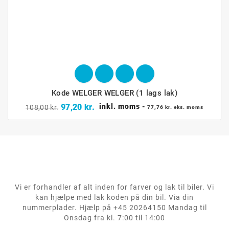
Kode WELGER WELGER (1 lags lak)
Normalpris
Pris
97,20 kr.
inkl. moms
-
108,00 kr.
77,76 kr. eks. moms
Vi er forhandler af alt inden for farver og lak til biler. Vi
kan hjælpe med lak koden på din bil. Via din
nummerplader. Hjælp på +45 20264150 Mandag til
Onsdag fra kl. 7:00 til 14:00