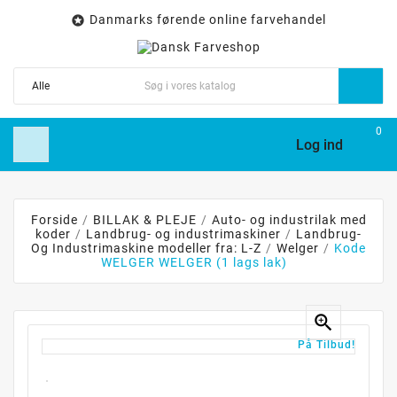
Danmarks førende online farvehandel

0
Log ind
Forside
BILLAK & PLEJE
Auto- og industrilak med
koder
Landbrug- og industrimaskiner
Landbrug-
Og Industrimaskine modeller fra: L-Z
Welger
Kode
WELGER WELGER (1 lags lak)

På Tilbud!